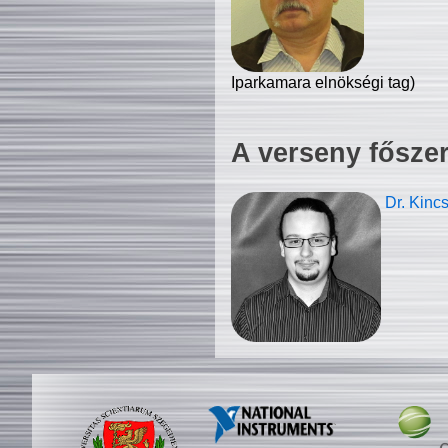
Iparkamara elnökségi tag)
A verseny fősze
Dr. Kinc