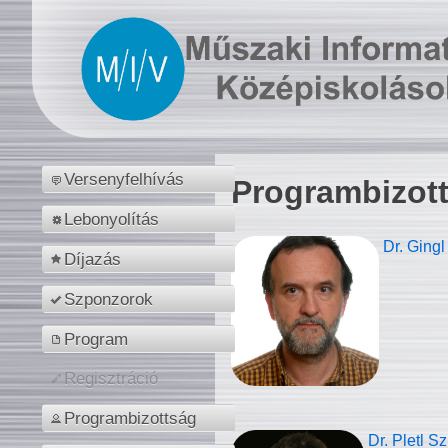
Versenyfelhívás
Programbizot
Lebonyolítás
Dr. Gingl
Díjazás
Szponzorok
Program
Regisztráció
Programbizottság
Dr. Pletl S