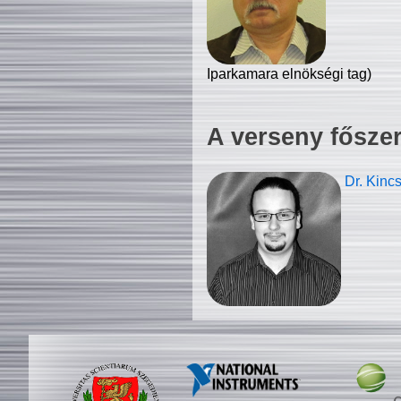
Iparkamara elnökségi tag)
A verseny fősze
Dr. Kinc