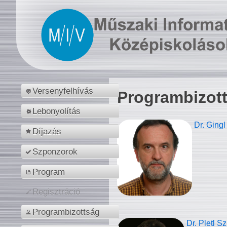
Versenyfelhívás
Programbizot
Lebonyolítás
Dr. Gingl
Díjazás
Szponzorok
Program
Regisztráció
Programbizottság
Dr. Pletl S