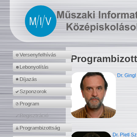
Versenyfelhívás
Programbizot
Lebonyolítás
Dr. Gingl
Díjazás
Szponzorok
Program
Regisztráció
Programbizottság
Dr. Pletl S