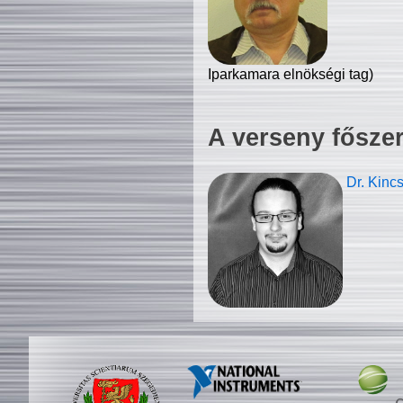
Iparkamara elnökségi tag)
A verseny fősze
Dr. Kinc