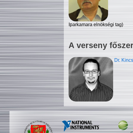
Iparkamara elnökségi tag)
A verseny fősze
Dr. Kinc