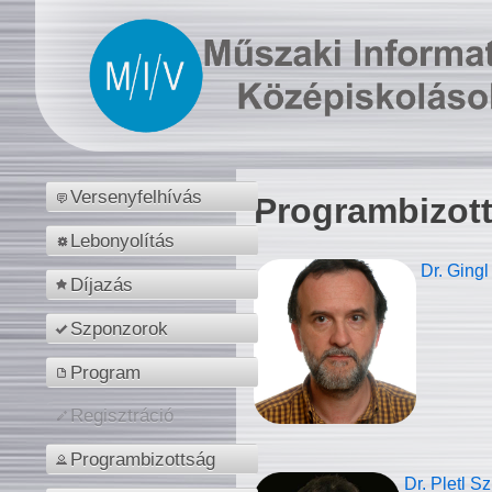
Versenyfelhívás
Programbizot
Lebonyolítás
Dr. Gingl
Díjazás
Szponzorok
Program
Regisztráció
Programbizottság
Dr. Pletl S