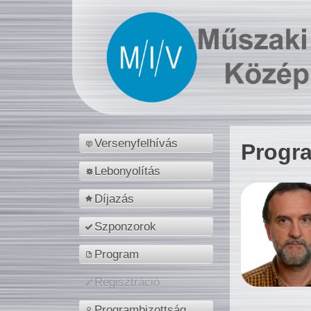
Versenyfelhívás
Progr
Lebonyolítás
Díjazás
Szponzorok
Program
Regisztráció
Programbizottság