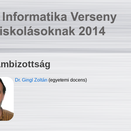
ambizottság
Dr. Gingl Zoltán
(egyetemi docens)