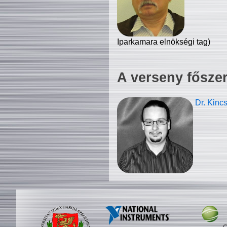
Iparkamara elnökségi tag)
A verseny fősze
Dr. Kinc