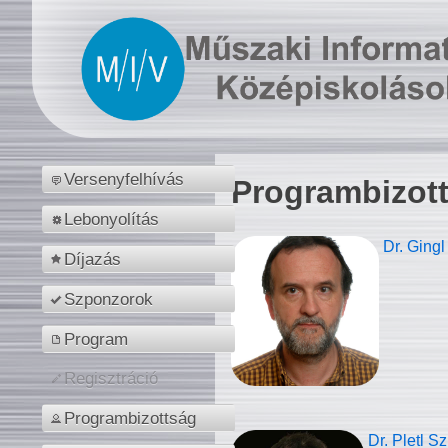
Versenyfelhívás
Programbizot
Lebonyolítás
Dr. Gingl
Díjazás
Szponzorok
Program
Regisztráció
Programbizottság
Dr. Pletl S