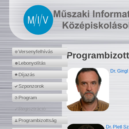
Versenyfelhívás
Programbizot
Lebonyolítás
Dr. Gingl
Díjazás
Szponzorok
Program
Regisztráció
Programbizottság
Dr. Pletl S