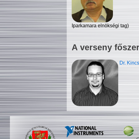
Iparkamara elnökségi tag)
A verseny fősze
Dr. Kinc