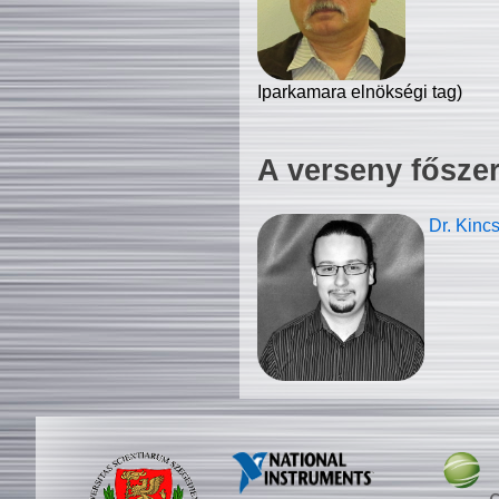
Iparkamara elnökségi tag)
A verseny fősze
Dr. Kinc