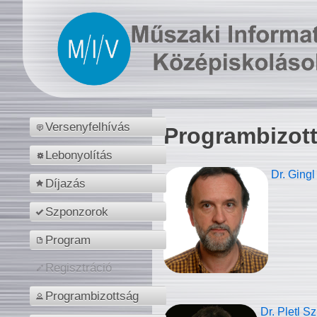
Versenyfelhívás
Programbizot
Lebonyolítás
Dr. Gingl
Díjazás
Szponzorok
Program
Regisztráció
Programbizottság
Dr. Pletl S