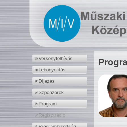
Versenyfelhívás
Progr
Lebonyolítás
Díjazás
Szponzorok
Program
Regisztráció
Programbizottság