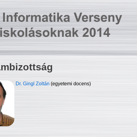
ambizottság
Dr. Gingl Zoltán
(egyetemi docens)