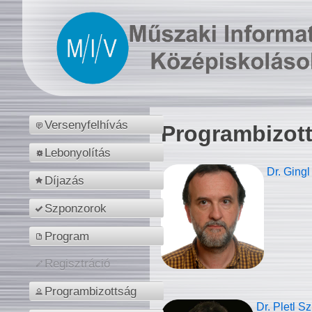
Versenyfelhívás
Programbizot
Lebonyolítás
Dr. Gingl
Díjazás
Szponzorok
Program
Regisztráció
Programbizottság
Dr. Pletl S