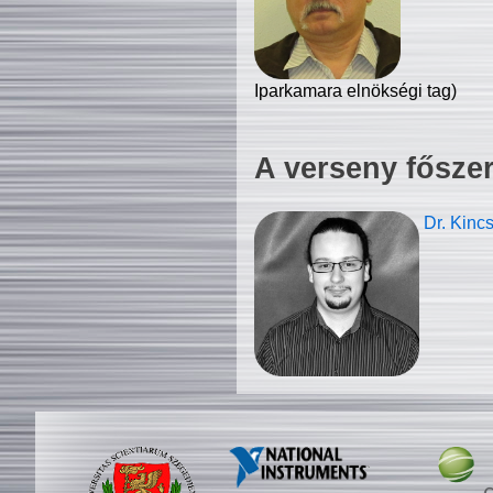
Iparkamara elnökségi tag)
A verseny fősze
Dr. Kinc