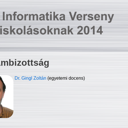
ambizottság
Dr. Gingl Zoltán
(egyetemi docens)