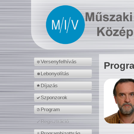
Versenyfelhívás
Progr
Lebonyolítás
Díjazás
Szponzorok
Program
Regisztráció
Programbizottság