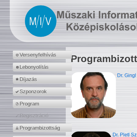
Versenyfelhívás
Programbizot
Lebonyolítás
Dr. Gingl
Díjazás
Szponzorok
Program
Regisztráció
Programbizottság
Dr. Pletl S