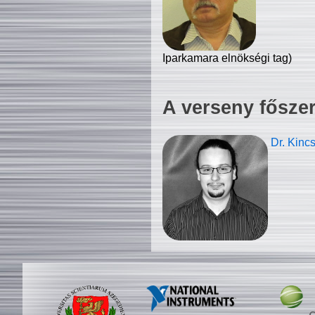
Iparkamara elnökségi tag)
A verseny fősze
Dr. Kinc