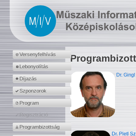
Versenyfelhívás
Programbizot
Lebonyolítás
Dr. Gingl
Díjazás
Szponzorok
Program
Regisztráció
Programbizottság
Dr. Pletl S