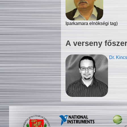
Iparkamara elnökségi tag)
A verseny fősze
Dr. Kinc