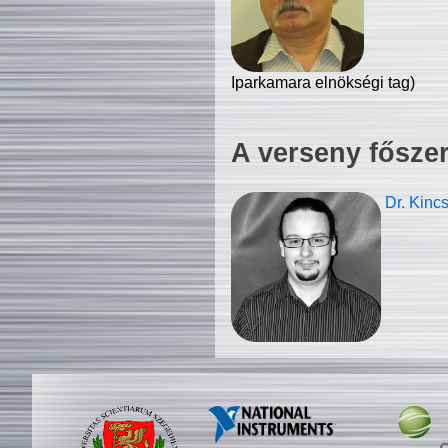
Iparkamara elnökségi tag)
A verseny fősze
Dr. Kinc