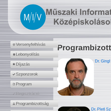
Versenyfelhívás
Programbizot
Lebonyolítás
Dr. Gingl
Díjazás
Szponzorok
Program
Regisztráció
Programbizottság
Dr. Pletl S