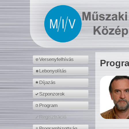
Versenyfelhívás
Progr
Lebonyolítás
Díjazás
Szponzorok
Program
Regisztráció
Programbizottság