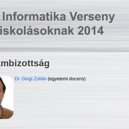
ambizottság
Dr. Gingl Zoltán
(egyetemi docens)