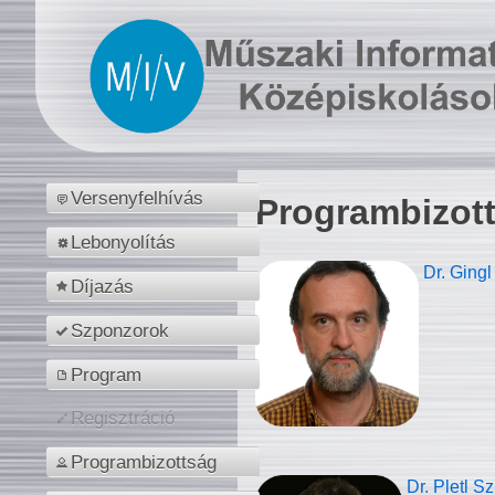
Versenyfelhívás
Programbizot
Lebonyolítás
Dr. Gingl
Díjazás
Szponzorok
Program
Regisztráció
Programbizottság
Dr. Pletl S