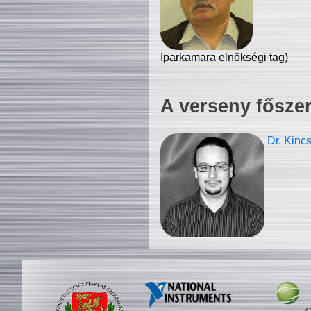
Iparkamara elnökségi tag)
A verseny fősze
Dr. Kinc