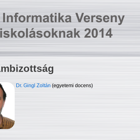
ambizottság
Dr. Gingl Zoltán
(egyetemi docens)