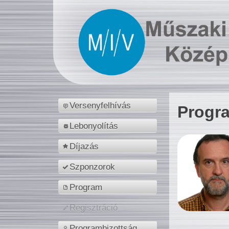
Versenyfelhívás
Progr
Lebonyolítás
Díjazás
Szponzorok
Program
Regisztráció
Programbizottság