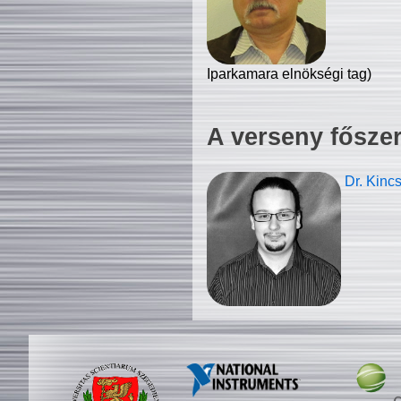
Iparkamara elnökségi tag)
A verseny fősze
Dr. Kinc