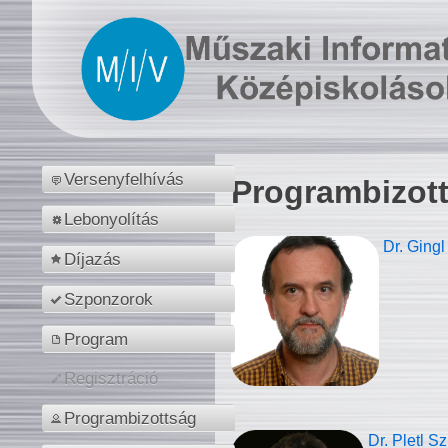
Versenyfelhívás
Programbizot
Lebonyolítás
Dr. Gingl
Díjazás
Szponzorok
Program
Regisztráció
Programbizottság
Dr. Pletl S