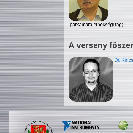
Iparkamara elnökségi tag)
A verseny fősze
Dr. Kinc