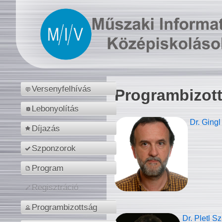
Versenyfelhívás
Programbizot
Lebonyolítás
Dr. Gingl
Díjazás
Szponzorok
Program
Regisztráció
Programbizottság
Dr. Pletl S