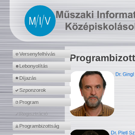
Versenyfelhívás
Programbizot
Lebonyolítás
Dr. Gingl
Díjazás
Szponzorok
Program
Regisztráció
Programbizottság
Dr. Pletl S