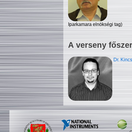
Iparkamara elnökségi tag)
A verseny fősze
Dr. Kinc