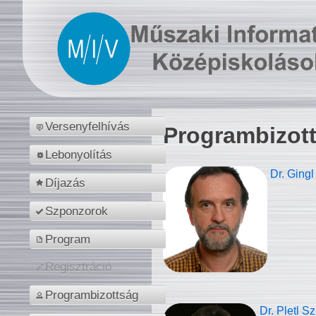
Versenyfelhívás
Programbizot
Lebonyolítás
Dr. Gingl
Díjazás
Szponzorok
Program
Regisztráció
Programbizottság
Dr. Pletl S