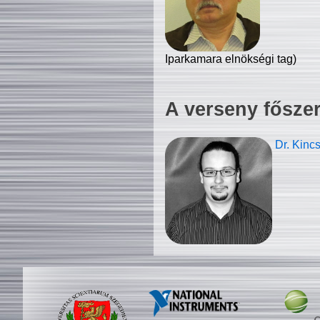
Iparkamara elnökségi tag)
A verseny fősze
Dr. Kinc