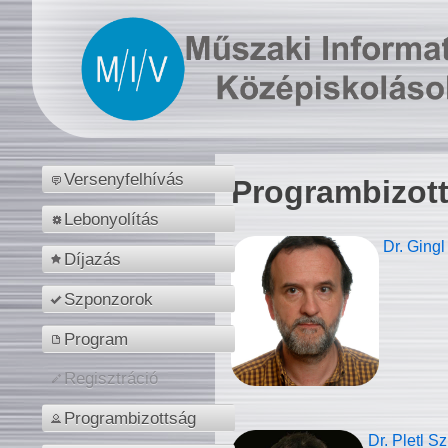
Versenyfelhívás
Programbizot
Lebonyolítás
Dr. Gingl
Díjazás
Szponzorok
Program
Regisztráció
Programbizottság
Dr. Pletl S