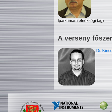
Iparkamara elnökségi tag)
A verseny fősze
Dr. Kinc