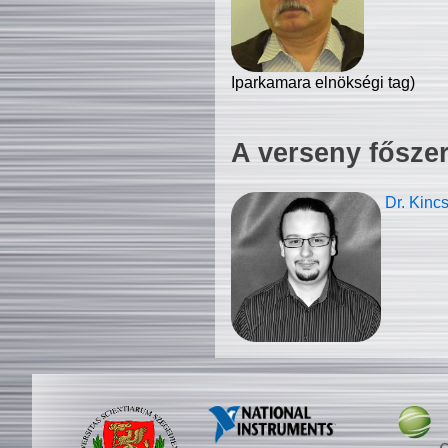
Iparkamara elnökségi tag)
A verseny fősze
Dr. Kinc