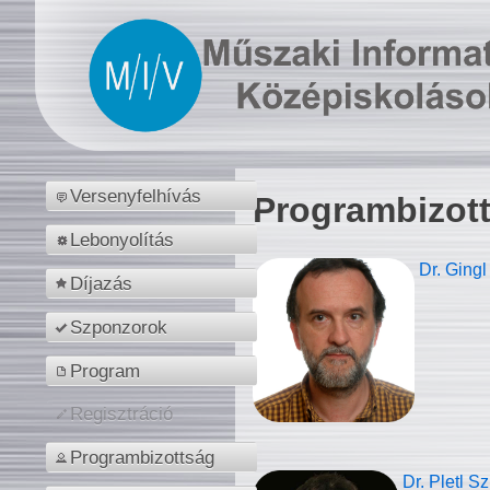
Versenyfelhívás
Programbizot
Lebonyolítás
Dr. Gingl
Díjazás
Szponzorok
Program
Regisztráció
Programbizottság
Dr. Pletl S