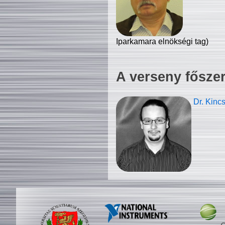
Iparkamara elnökségi tag)
A verseny fősze
Dr. Kinc