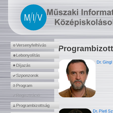
Versenyfelhívás
Programbizot
Lebonyolítás
Dr. Gingl
Díjazás
Szponzorok
Program
Regisztráció
Programbizottság
Dr. Pletl S