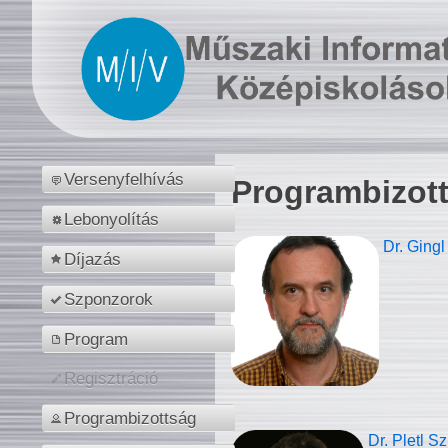
Versenyfelhívás
Programbizot
Lebonyolítás
Dr. Gingl
Díjazás
Szponzorok
Program
Regisztráció
Programbizottság
Dr. Pletl S