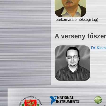
Iparkamara elnökségi tag)
A verseny fősze
Dr. Kinc