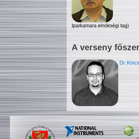
Iparkamara elnökségi tag)
A verseny fősze
Dr. Kinc