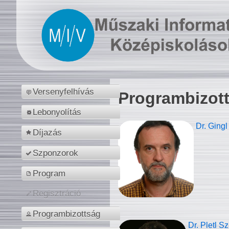
Versenyfelhívás
Programbizot
Lebonyolítás
Dr. Gingl
Díjazás
Szponzorok
Program
Regisztráció
Programbizottság
Dr. Pletl S