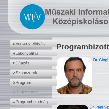
Versenyfelhívás
Programbizot
Lebonyolítás
Dr. Gingl
Díjazás
Szponzorok
Program
Regisztráció
Programbizottság
Dr. Pletl S