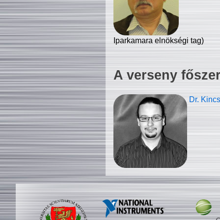
Iparkamara elnökségi tag)
A verseny fősze
Dr. Kinc