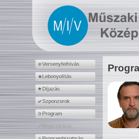
Versenyfelhívás
Progr
Lebonyolítás
Díjazás
Szponzorok
Program
Regisztráció
Programbizottság