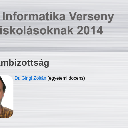
ambizottság
Dr. Gingl Zoltán
(egyetemi docens)