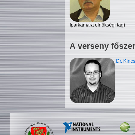
Iparkamara elnökségi tag)
A verseny fősze
Dr. Kinc