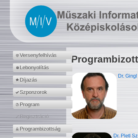
Versenyfelhívás
Programbizot
Lebonyolítás
Dr. Gingl
Díjazás
Szponzorok
Program
Regisztráció
Programbizottság
Dr. Pletl S