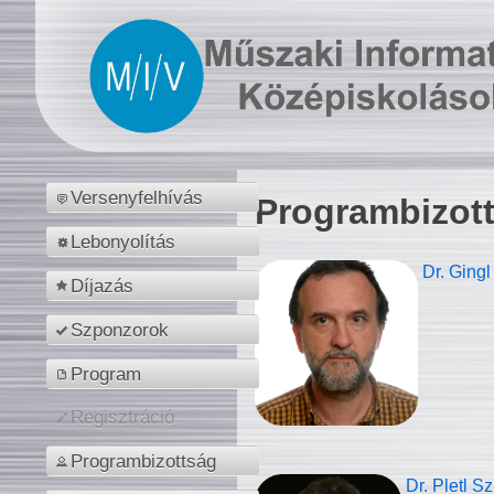
Versenyfelhívás
Programbizot
Lebonyolítás
Dr. Gingl
Díjazás
Szponzorok
Program
Regisztráció
Programbizottság
Dr. Pletl S