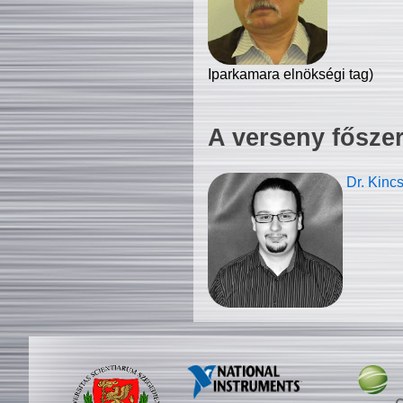
Iparkamara elnökségi tag)
A verseny fősze
Dr. Kinc