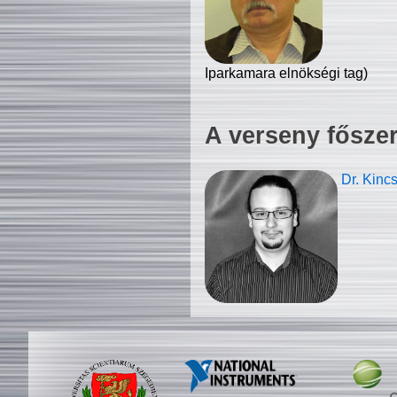
Iparkamara elnökségi tag)
A verseny fősze
Dr. Kinc