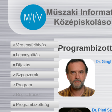
Versenyfelhívás
Programbizot
Lebonyolítás
Dr. Gingl
Díjazás
Szponzorok
Program
Regisztráció
Programbizottság
Dr. Pletl S