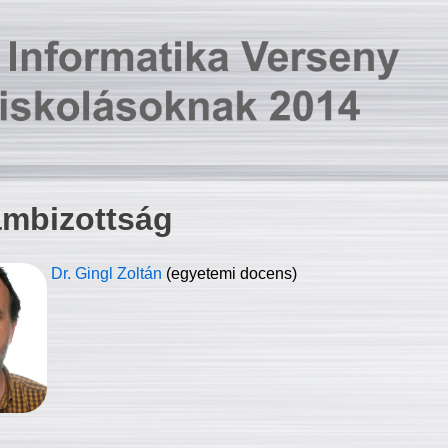
ambizottság
Dr. Gingl Zoltán
(egyetemi docens)