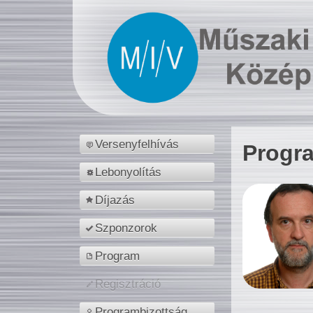
Versenyfelhívás
Progr
Lebonyolítás
Díjazás
Szponzorok
Program
Regisztráció
Programbizottság