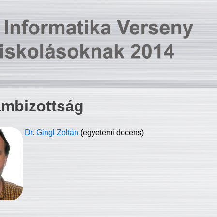
ambizottság
Dr. Gingl Zoltán
(egyetemi docens)