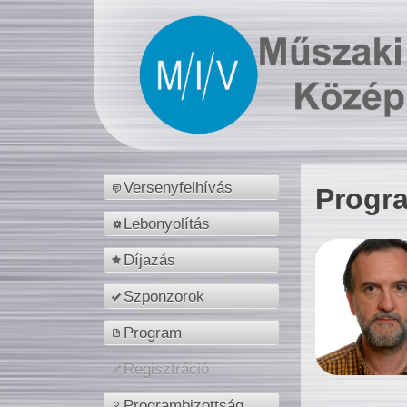
Versenyfelhívás
Progr
Lebonyolítás
Díjazás
Szponzorok
Program
Regisztráció
Programbizottság