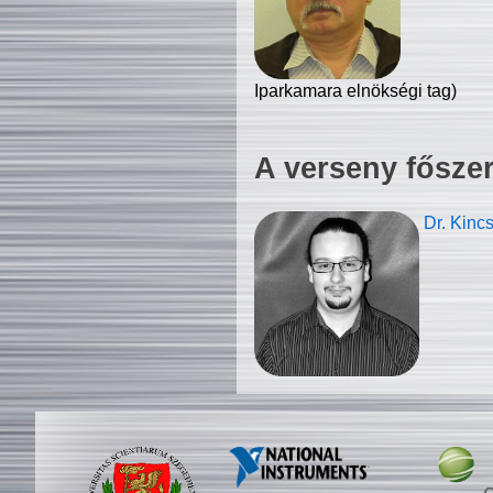
Iparkamara elnökségi tag)
A verseny fősze
Dr. Kinc