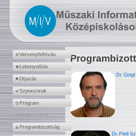
Versenyfelhívás
Programbizot
Lebonyolítás
Dr. Gingl
Díjazás
Szponzorok
Program
Regisztráció
Programbizottság
Dr. Pletl S