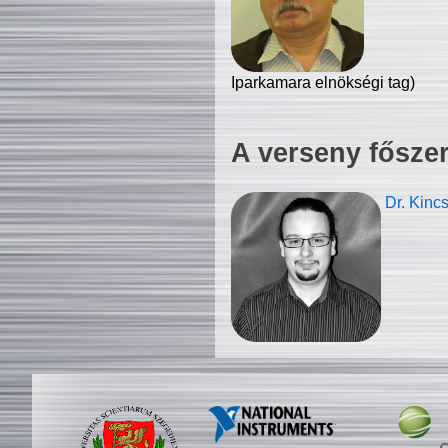
Iparkamara elnökségi tag)
A verseny fősze
Dr. Kinc