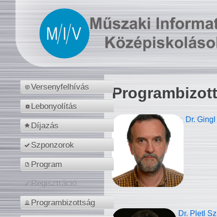
Versenyfelhívás
Programbizot
Lebonyolítás
Dr. Gingl
Díjazás
Szponzorok
Program
Regisztráció
Programbizottság
Dr. Pletl S