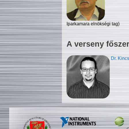
Iparkamara elnökségi tag)
A verseny fősze
Dr. Kinc