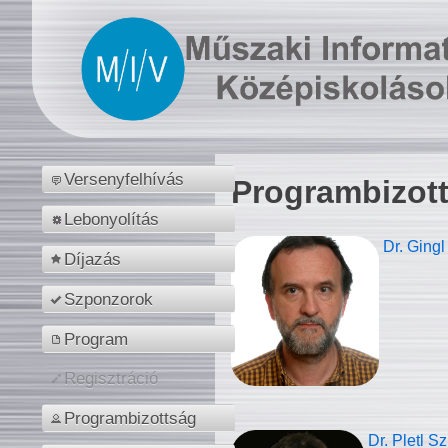
Versenyfelhívás
Programbizot
Lebonyolítás
Dr. Gingl
Díjazás
Szponzorok
Program
Regisztráció
Programbizottság
Dr. Pletl S