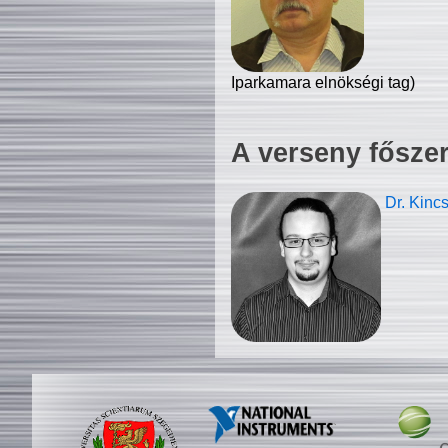
Iparkamara elnökségi tag)
A verseny fősze
Dr. Kinc