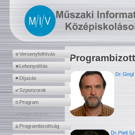
Versenyfelhívás
Programbizot
Lebonyolítás
Dr. Gingl
Díjazás
Szponzorok
Program
Regisztráció
Programbizottság
Dr. Pletl S