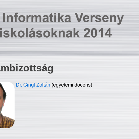
ambizottság
Dr. Gingl Zoltán
(egyetemi docens)