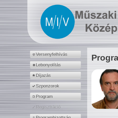
Versenyfelhívás
Progr
Lebonyolítás
Díjazás
Szponzorok
Program
Regisztráció
Programbizottság