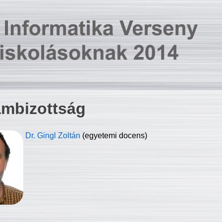
ambizottság
Dr. Gingl Zoltán
(egyetemi docens)