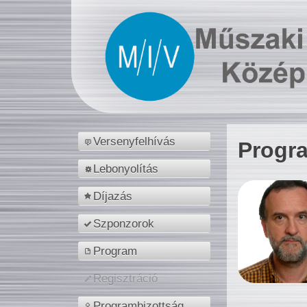
Versenyfelhívás
Progr
Lebonyolítás
Díjazás
Szponzorok
Program
Regisztráció
Programbizottság