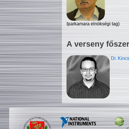
Iparkamara elnökségi tag)
A verseny fősze
Dr. Kinc