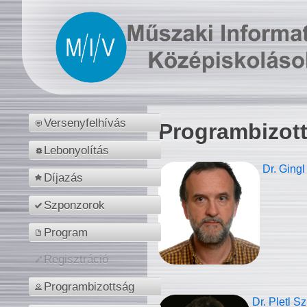
Versenyfelhívás
Programbizot
Lebonyolítás
Dr. Gingl
Díjazás
Szponzorok
Program
Regisztráció
Programbizottság
Dr. Pletl S