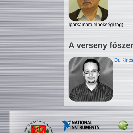
Iparkamara elnökségi tag)
A verseny fősze
Dr. Kinc