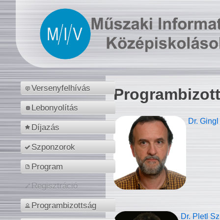
Versenyfelhívás
Programbizot
Lebonyolítás
Dr. Gingl
Díjazás
Szponzorok
Program
Regisztráció
Programbizottság
Dr. Pletl S