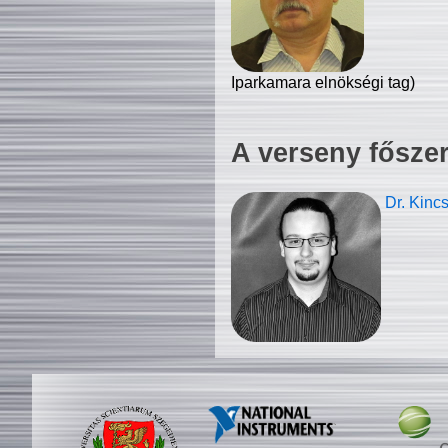
Iparkamara elnökségi tag)
A verseny fősze
Dr. Kinc