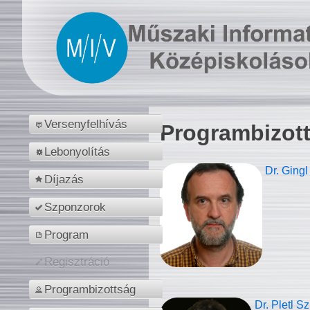
Versenyfelhívás
Programbizot
Lebonyolítás
Dr. Gingl
Díjazás
Szponzorok
Program
Regisztráció
Programbizottság
Dr. Pletl S