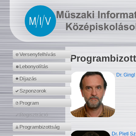
Versenyfelhívás
Programbizot
Lebonyolítás
Dr. Gingl
Díjazás
Szponzorok
Program
Regisztráció
Programbizottság
Dr. Pletl S