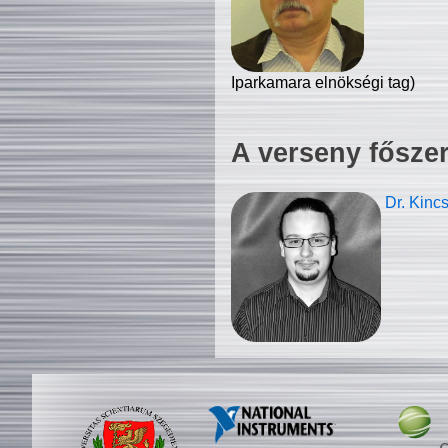
Iparkamara elnökségi tag)
A verseny fősze
Dr. Kinc