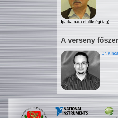
Iparkamara elnökségi tag)
A verseny fősze
Dr. Kinc