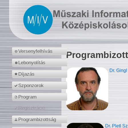
Versenyfelhívás
Programbizot
Lebonyolítás
Dr. Gingl
Díjazás
Szponzorok
Program
Regisztráció
Programbizottság
Dr. Pletl S