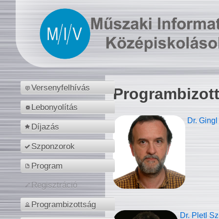
Versenyfelhívás
Programbizot
Lebonyolítás
Dr. Gingl
Díjazás
Szponzorok
Program
Regisztráció
Programbizottság
Dr. Pletl S