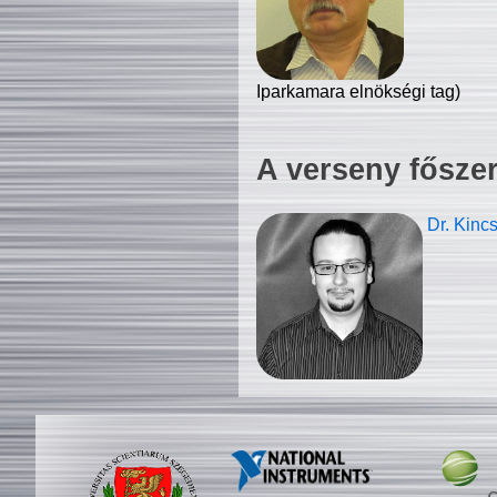
Iparkamara elnökségi tag)
A verseny fősze
Dr. Kinc