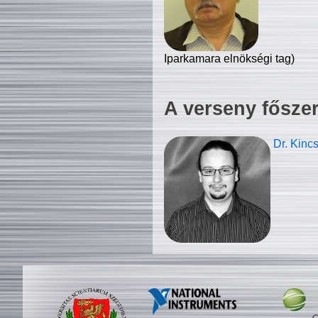
Iparkamara elnökségi tag)
A verseny fősze
Dr. Kinc