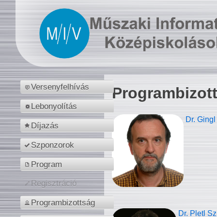
Versenyfelhívás
Programbizot
Lebonyolítás
Dr. Gingl
Díjazás
Szponzorok
Program
Regisztráció
Programbizottság
Dr. Pletl S