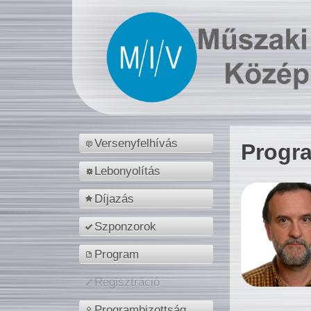
Versenyfelhívás
Progr
Lebonyolítás
Díjazás
Szponzorok
Program
Regisztráció
Programbizottság