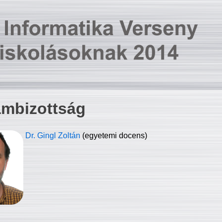
ambizottság
Dr. Gingl Zoltán
(egyetemi docens)