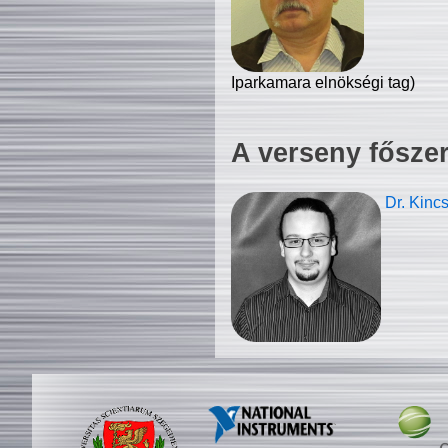
Iparkamara elnökségi tag)
A verseny fősze
Dr. Kinc