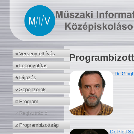
Versenyfelhívás
Programbizot
Lebonyolítás
Dr. Gingl
Díjazás
Szponzorok
Program
Regisztráció
Programbizottság
Dr. Pletl S