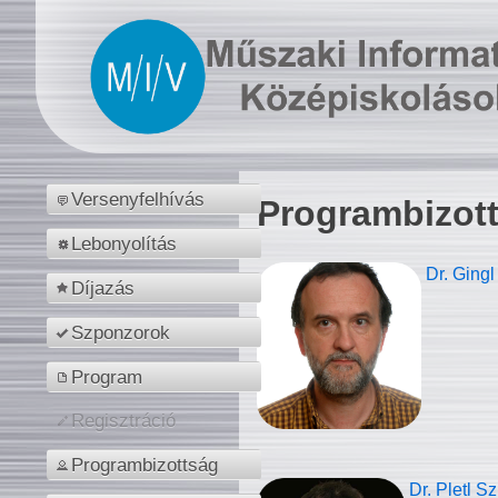
Versenyfelhívás
Programbizot
Lebonyolítás
Dr. Gingl
Díjazás
Szponzorok
Program
Regisztráció
Programbizottság
Dr. Pletl S