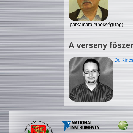
Iparkamara elnökségi tag)
A verseny fősze
Dr. Kinc