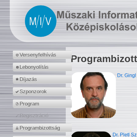
Versenyfelhívás
Programbizot
Lebonyolítás
Dr. Gingl
Díjazás
Szponzorok
Program
Regisztráció
Programbizottság
Dr. Pletl S