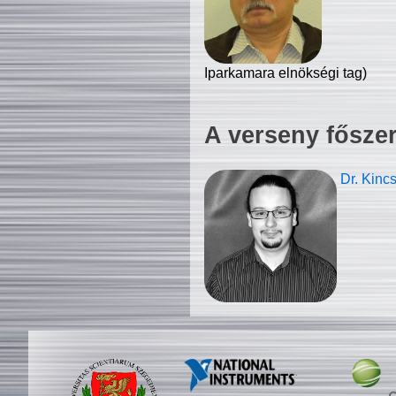
Iparkamara elnökségi tag)
A verseny fősze
Dr. Kinc